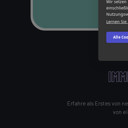
Wir setzen
einschließl
Nutzungsve
Lernen Sie
Alle Co
IMM
Erfahre als Erstes von 
von e