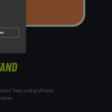
gen
TAND
even Tees und profiliere
etter.